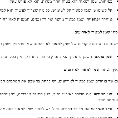
בטיחות:
שמן למאור הוא בטוח יותר מנרות. הוא לא פולט עשן
קל לשימוש:
שמן למאור קל לשימוש. כל מה שצריך לעשות הוא למלא
אווירה יפהפייה:
שמן למאור מייצר אור רך ונעים, המעניק לאווירה ת
סוגי שמן למאור לאירועים
ישנם שני סוגים עיקריים של שמן למאור לאירועים: שמן פראפין ושמן זי
שמן פראפין:
שמן פראפין הוא הנפוץ ביותר. הוא זול, זמין בכל חנות, 
איך לבחור שמן למאור לאירועים
כאשר בוחרים שמן למאור לאירועים, יש לקחת בחשבון את הגורמים הבא
סוג האירוע:
אם מדובר באירוע חגיגי, כגון חתונה או ברית, ניתן לבחו
ונעימה יותר.
גודל האירוע:
אם מדובר באירוע גדול, יש לבחור שמן למאור בעוצמה ג
התקציב:
שמן פראפין הוא זול יותר משמן זית.