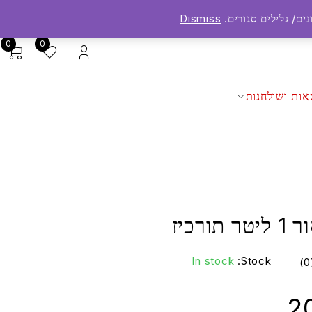
ים/ גלילים סגורים.
Dismiss
0
0
אות ושולחנות
ורכיז
In stock
Stock:
2