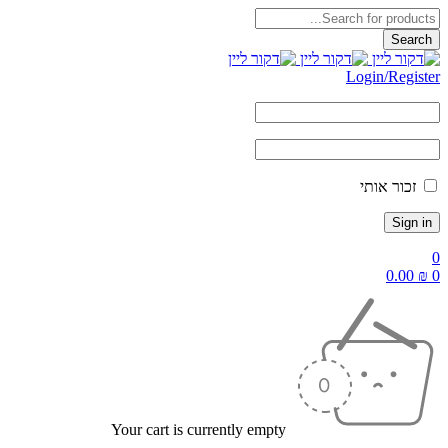
Login/Reg
ור אותי
0.
Your cart is currently empty