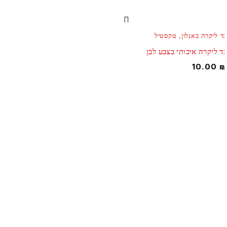
ד ליקרה באנלון
,
טקסטיל
ד ליקרה איכותי בצבע לבן
10.00
מרכז למעצבי אירועים! כל מה שמעצב צריך תחת קורת גג אחד!
צטרפו למעגל הלקוחות שלנו ותהנו משרות איכותי ומקצועי , מחירים
וגנים ומבחר עצום של דקורציה שיהפוך כל אירוע לחגיגה
הירשמו אלינו: