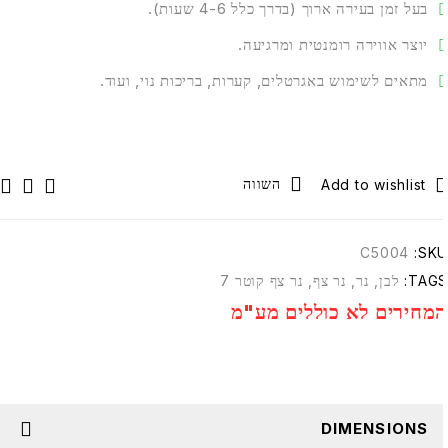
בעל זמן בעירה ארוך (בדרך כלל 4-6 שעות).
יוצר אווירה רומנטית ומרגיעה.
מתאים לשימוש באגרטלים, קערות, בריכות נוי, ועוד.
השווה
C5004
SKU
TAGS
לבן
,
נר
,
נר צף
,
נר צף קוטר 7
מחירים לא כוללים מע"מ
DIMENSIONS