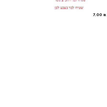
שטיח לבד רוחב 2 מטר
שטיח לבד בצבע לבן
7.00
המרכז למעצבי אירועים! כל מה שמעצב צריך תחת קורת גג אחד!
הצטרפו למעגל הלקוחות שלנו ותהנו משרות איכותי ומקצועי , מחירים
הוגנים ומבחר עצום של דקורציה שיהפוך כל אירוע לחגיגה
הירשמו אלינו:
Subscribe
משרד: 02-6454883