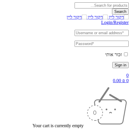
Login/Register
זכור אותי
0
0.00
₪
0
Your cart is currently empty