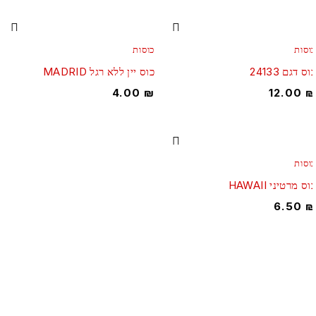
וסות
כוסות
ס דגם 24133
כוס יין ללא רגל MADRID
4.00
₪
12.00
וסות
ס מרטיני HAWAII
6.50
מרכז למעצבי אירועים! כל מה שמעצב צריך תחת קורת גג אחד!