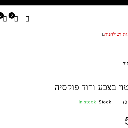
0
0
ת ושולחנות
יה
ון בצבע ורוד פוקסיה
In stock
Stock: