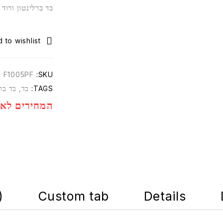
בד ברלינטון ורוד
F1005PF
SKU:
TAGS:
בד
,
בד ברל
המחירים לא 
)
Custom tab
Details