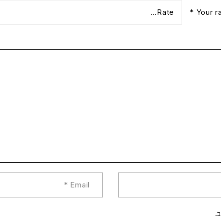
*
Your r
.