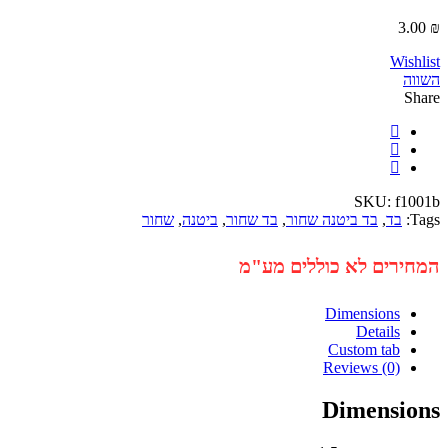
3
Wi
SKU:
f
בד
,
בד ביטנה שחור
,
בד שחור
,
ביטנה
,
שחור
רים לא כוללים מע"מ
Dimensions
Details
Custom tab
Reviews (0)
Dimensi