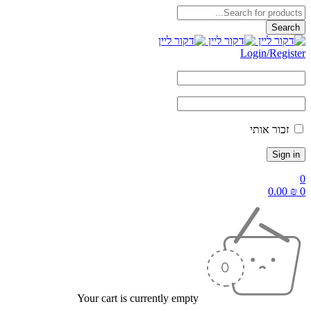
Login/Reg
ור אותי
0.
Your cart is currently empty