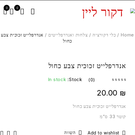
0
0
Hom
/
כלי דקורציה
/
צלחות ואנדרפלייטים
/
אנדרפלייט זכוכית צבע
כחול
אנדרפלייט זכוכית צבע כחול
In stock
Stock:
(0)
out of 5
20.00
₪
אנדרפלייט זכוכית צבע כחול
קוטר 33 ס”מ
השווה