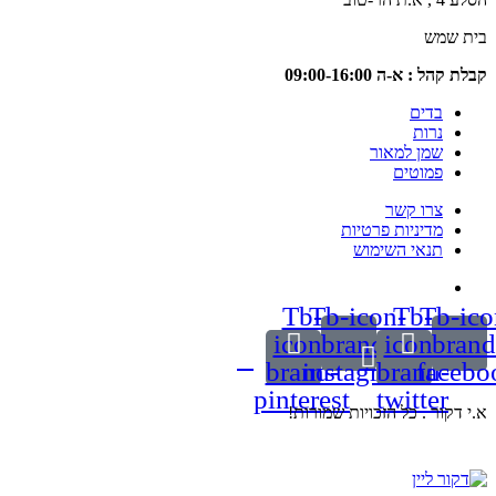
שמש
 : א-ה 09:00-16:00
בדים
נרות
שמן למאור
פמוטים
צרו קשר
מדיניות פרטיות
תנאי השימוש
Tb-
Tb-icon-
Tb-
Tb
icon-
brand-
icon-
b
brand-
instagram
brand-
fa
pinterest
twitter
ור . כל הזכויות שמורות!