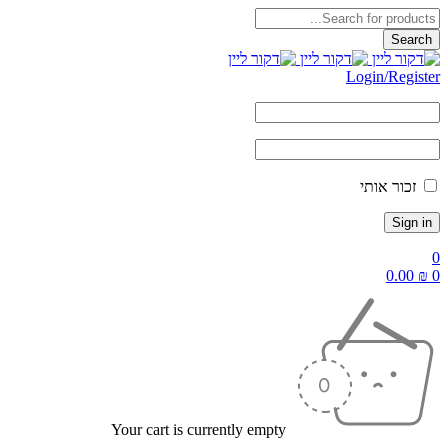
Login/Reg
ור אותי
0.
Your cart is currently empty