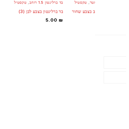
ברלינטון רוחב 3 מטר
,
טקסטיל
בד ברלינטון 1.5 רוחב
,
טקסטיל
רלינטון 3מ רוחב בצבע שחור
בד ברלינטון בצבע לבן (3)
5.00
₪
10.00
רכז למעצבי אירועים! כל מה שמעצב צריך תחת קורת גג אחד!
טרפו למעגל הלקוחות שלנו ותהנו משרות איכותי ומקצועי , מחירים
גנים ומבחר עצום של דקורציה שיהפוך כל אירוע לחגיגה
הירשמו אלינו:
Subscribe
: 02-6454883