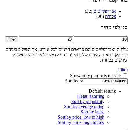
אנדרפלייטים
(32)
צלחות
(20)
פי מחיר
Max
Filter
price
 ואנדרפלייטים הם פריטים חיוניים לכל אירוע, אך השילוב ביניהם
לקחת את האירוע שלכם צעד נוסף קדימה וליצור מראה אלגנטי
ם במיוחד.
Sort by
Default sorting
Default sorting
Sort by popularity
Sort by average rating
Sort by latest
Sort by price: low to high
Sort by price: high to low