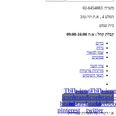
02-6
טוב
שמש
 : א-ה 09:00-16:00
בדים
נרות
שמן למאור
פמוטים
צרו קשר
מדיניות פרטיות
תנאי השימוש
Tb-
Tb-icon-
Tb-
Tb-
icon-
brand-
icon-
br
brand-
instagram
brand-
fac
pinterest
twitter
ור . כל הזכויות שמורות!