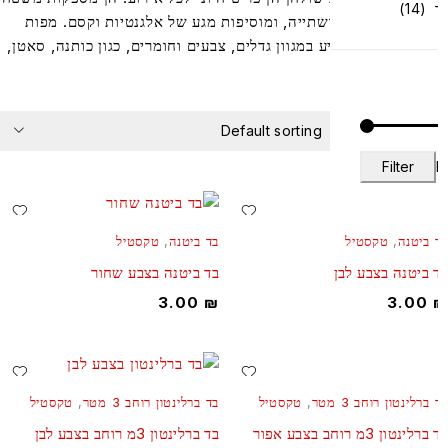
(14)
י ונעים לאכילה ושתייה, ומוסיפות מגע של אלגנטיות וקסם. מפות
לחן עשויות להגיע במגוון גדלים, צבעים וחומרים, כגון כותנה, סאטן,
י או וינטג’.
Default sorting
FILTER
Filter
 ביטנה
,
טקסטיל
בד ביטנה
,
טקסטיל
 ביטנה בצבע לבן
בד ביטנה בצבע שחור
3.00
₪
3.00
ברלינטון רוחב 3 מטר
,
טקסטיל
בד ברלינטון רוחב 3 מטר
,
טקסטיל
רלינטון 3מ רוחב בצבע אפור
בד ברלינטון 3מ רוחב בצבע לבן