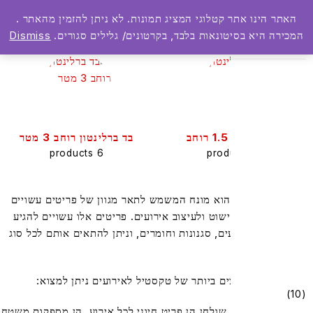
האתר הינו אתר קטלוגי המציג תמונות. לא ניתן להזמין מהאתר .
0
0
Show 
המכירה היא בסיטונאות בלבד, בקרטונים/ גלילים סגורים.
Dismiss
בד ברלינטון 1.5 רוחב
בד ברלינטון רוחב 3 מטר
6 products
24 products
סטיל לאירועים הוא מונח המשמש לתאר מגוון של פריטים עשויים
ד המשמשים לקישוט ולעיצוב אירועים. פריטים אלו עשויים להגיע
גוון רחב של צבעים, סגנונות וחומרים, וניתן להתאים אותם לכל סוג
 אירוע.
ן הפריטים הנפוצים ביותר של טקסטיל לאירועים ניתן למצוא:
(10
ות שולחן: מפות שולחן הן פריט חיוני לכל אירוע. הן מספקות משטח