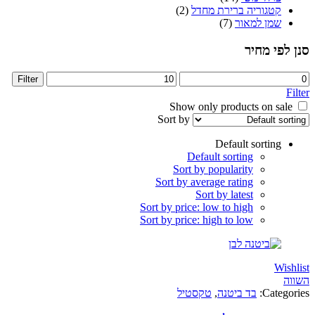
קטגוריה ברירת מחדל
(2)
שמן למאור
(7)
פי מחיר
Max
Filter
price
Sort by
Default sorting
Default sorting
Sort by popularity
Sort by average rating
Sort by latest
Sort by price: low to high
Sort by price: high to low
Wi
Categ
בד ביטנה
,
טקסטיל