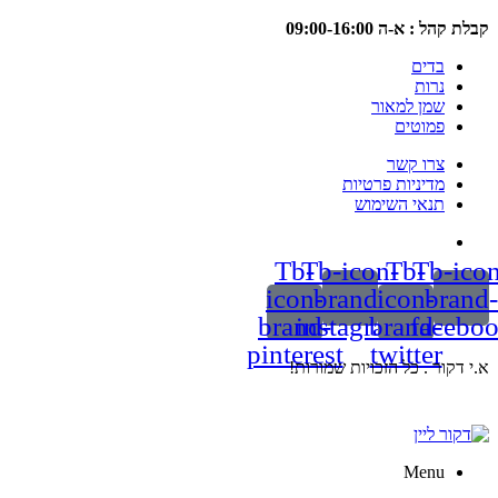
 : א-ה 09:00-16:00
בדים
נרות
שמן למאור
פמוטים
צרו קשר
מדיניות פרטיות
תנאי השימוש
Tb-
Tb-icon-
Tb-
Tb-
icon-
brand-
icon-
br
brand-
instagram
brand-
fac
pinterest
twitter
ור . כל הזכויות שמורות!
Menu