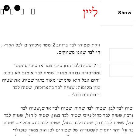
0
0
Show 
א.י.דקור בע”מ משווקת שטיחי לבד ברוחב 2 מטר איכותיים לכל הארץ .
ניכם קטלוג שטיחי לבד שאנו משווקים.
, מהוא שטיח לבד ? שטיח לבד הוא סיבי צמר או סיבי סינטטי
דחסו במכבש בטמפרטורה גבוהה מאוד. שטיח לבד אומנם לא ניכנס
טגוריה של השטיחים אבל הוא שימושי מאוד בתור שטיח. את שטיח
ד אנו פוגשים בהמון מקומות: שטיח לבד בתארוכות, שטיח לבד
ירועים.שטיח לבד בכנסים וכולי…
יח לבד לבן, שטיח לבד שחור, שטיח לבד אדום,שטיח לבד
רכיז,שטיח לבד כחול נייבי,שטיח לבד בטון, שטיח ל חול, שטיח לבד
ול, שטיח לבד ורוד, שטיח לבד כחול, שטיח לבד גינס וכוליי… שטיח
ד זול יותר יחסית לקטגוריה של שטיחים לכן הוא מאוד פופולרי