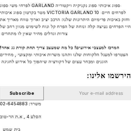
ספוג איכותי ספוג נקניקיה ויקטוריה GARLAND לפרחי משי ספוג
לפרחים חיים VICTORIA GARLAND 10 מטר בקרטון ספוג איכותי
באיכות פרימיום היתרונות שלנו: הרכב יציב וארוך טווח מאריך את
רחים נעיצה קלה ונוחה של הפרח קל ונוח לשימוש מגוון רחב של
צורות וגדלים מחיר שאין לו מתחרים
המרכז למעצבי אירועים! כל מה שמעצב צריך תחת קורת גג אחד!
פו למעגל הלקוחות שלנו ותהנו משרות איכותי ומקצועי , מחירים
הוגנים ומבחר עצום של דקורציה שיהפוך כל אירוע לחגיגה
מו אלינו:
Subscribe
משרד: 02-6454883
הסלע 4 , א.ת הר-טוב
בית שמש