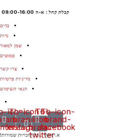
קבלת קהל : א-ה 09:00-16:00
בדים
נרות
שמן למאור
פמוטים
צרו קשר
מדיניות פרטיות
תנאי השימוש
Tb-icon-
Tb-icon-
Tb-
Tb-icon-
brand-
brand-
icon-
brand-
pinterest
instagram
brand-
facebook
twitter
א.י דקור . כל הזכויות שמורות!