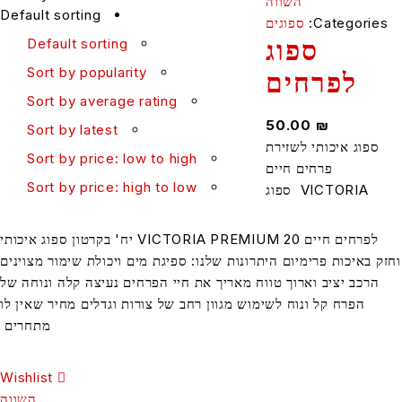
השווה
Default sorting
Categori
ספוגים
ספוג
Default sorting
Sort by popularity
לפרחים
Sort by average rating
50.00
₪
Sort by latest
וג איכותי לשזירת
Sort by price: low to high
פרחים חיים
Sort by price: high to low
VICTORIA ספוג
לפרחים חיים VICTORIA PREMIUM 20 יח' בקרטון ספוג איכותי
איכות פרימיום היתרונות שלנו: ספיגת מים ויכולת שימור מצוינים
כב יציב וארוך טווח מאריך את חיי הפרחים נעיצה קלה ונוחה של
הפרח קל ונוח לשימוש מגוון רחב של צורות וגדלים מחיר שאין לו
מתחרים
Wishlist
השווה