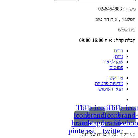
02-6
טוב
שמש
 : א-ה 09:00-16:00
בדים
נרות
שמן למאור
פמוטים
צרו קשר
מדיניות פרטיות
תנאי השימוש
Tb-
Tb-icon-
Tb-
Tb-
icon-
brand-
icon-
br
brand-
instagram
brand-
fac
pinterest
twitter
ור . כל הזכויות שמורות!