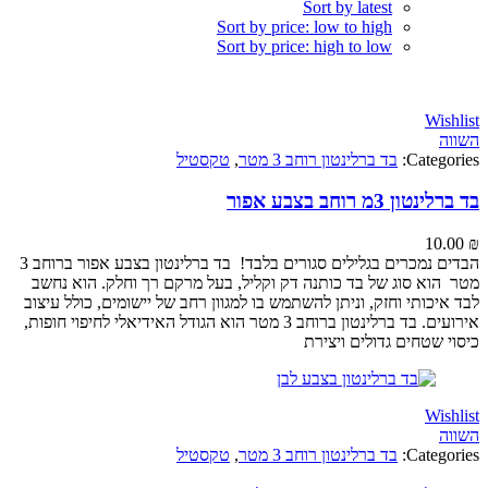
Sort by latest
Sort by price: low to high
Sort by price: high to low
Wi
Categ
בד ברלינטון רוחב 3 מטר
,
טקסטיל
 3מ רוחב בצבע אפור
10
הבדים נמכרים בגלילים סגורים בלבד! בד ברלינטון בצבע אפור ברוחב 3
וא סוג של בד כותנה דק וקליל, בעל מרקם רך וחלק. הוא נחשב
כותי וחזק, וניתן להשתמש בו למגוון רחב של יישומים, כולל עיצוב
אירועים. בד ברלינטון ברוחב 3 מטר הוא הגודל האידיאלי לחיפוי חופות,
 שטחים גדולים ויצירת
Wi
Categ
בד ברלינטון רוחב 3 מטר
,
טקסטיל