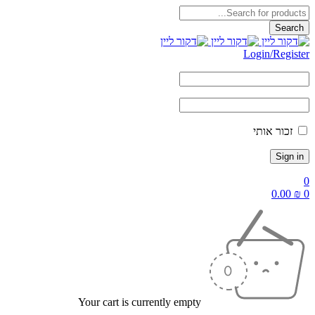
Login/Reg
ור אותי
0.
Your cart is currently empty