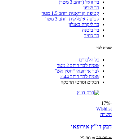
בד וואל (רוחב 3 מטר)
בד שיפון
קטיפה קוריאנית רוחב 1.5 מטר
קטיפה איטלקית רוחב 3 מטר
בד ליקרה באנלון
בד ביטנה
בד סוויד
שטיח לבד
כל הלבדים
שטיח לבד רוחב 2 מטר
לבד אירופאי “חסין אש”
שטיח לבד רוחב 2.44
דבקים וסרטי הדבקה
-17%
Wishlist
השווה
דבק דו"ץ אירופאי
25.00
₪
30.00
₪