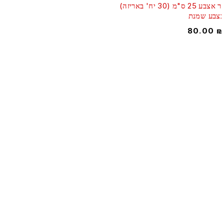
נר אצבע 25 ס"מ (30 יח' באריזה)
צבע שמנת
80.00
מרכז למעצבי אירועים! כל מה שמעצב צריך תחת קורת גג אחד!
צטרפו למעגל הלקוחות שלנו ותהנו משרות איכותי ומקצועי , מחירים
וגנים ומבחר עצום של דקורציה שיהפוך כל אירוע לחגיגה
הירשמו אלינו: