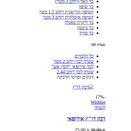
בד וואל (רוחב 3 מטר)
בד שיפון
קטיפה קוריאנית רוחב 1.5 מטר
קטיפה איטלקית רוחב 3 מטר
בד ליקרה באנלון
בד ביטנה
בד סוויד
שטיח לבד
כל הלבדים
שטיח לבד רוחב 2 מטר
לבד אירופאי “חסין אש”
שטיח לבד רוחב 2.44
דבקים וסרטי הדבקה
-17%
Wishlist
השווה
דבק דו"ץ אירופאי
25.00
₪
30.00
₪