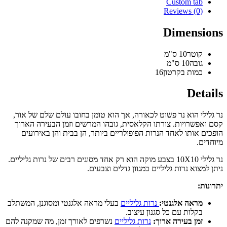
Custom tab
Reviews (0)
Dimensi
קוטר
10 ס"מ
גובה
10 ס"מ
כמות בקרטון
16
Det
ילי הוא נר פשוט לכאורה, אך הוא טומן בחובו עולם שלם של אור,
אפשרויות. צורתו הקלאסית, גובהו המרשים וזמן הבעירה הארוך
ם אותו לאחד הנרות הפופולריים ביותר, הן בבית והן באירועים
ים.
נר גלילי 10X10 בצבע מוקה הוא רק אחד מסוגים רבים של נרות גליליים.
מצוא נרות גליליים במגוון גדלים וצבעים.
ת:
מראה אלגנטי:
נרות גליליים
בעלי מראה אלגנטי ומסוגנן, המשתלב
בקלות עם כל סגנון עיצוב.
זמן בעירה ארוך:
נרות גליליים
נשרפים לאורך זמן, מה שמקנה להם