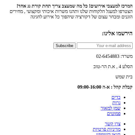
 למעצבי אירועים! כל מה שמעצב צריך תחת קורת גג אחד!
ו למעגל הלקוחות שלנו ותהנו משרות איכותי ומקצועי , מחירים
ם ומבחר עצום של דקורציה שיהפוך כל אירוע לחגיגה
ו אלינו:
Subscribe
02-6
טוב
שמש
 : א-ה 09:00-16:00
בדים
נרות
שמן למאור
פמוטים
צרו קשר
מדיניות פרטיות
תנאי השימוש