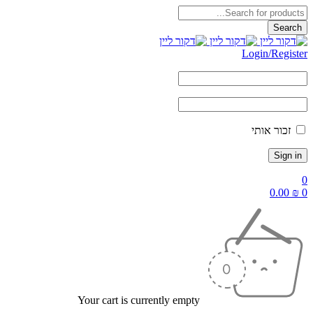
Login/Reg
ור אותי
0.
Your cart is currently empty