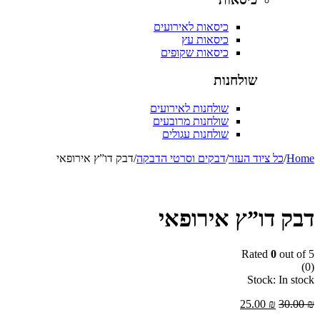
כיסאות לאירועים
כיסאות עץ
כיסאות שקופים
שולחנות
שולחנות לאירועים
שולחנות מרובעים
שולחנות עגולים
/
כל ציוד העזר
/
דבקים וסרטי הדבקה
/
דבק דו”ץ אירופאי
 דו”ץ אירופאי
Rated
0
out
Stock:
In
25.00
₪
30