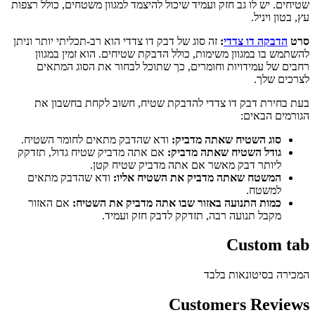
ם. יש לו גב חזק ועמיד שיכול להיצמד למגוון משטחים, כולל רצפות
ון ויניל.
דבקה דו צדדי
:
זה סוג של דבק דו צדדי הוא רב-תכליתי יותר וניתן
ש בו במגוון משימות, כולל הדבקת שטיחים. הוא זמין במגוון
 של עמידויות וחומרים, כך שתוכל לבחור את הסוג המתאים
ם שלך.
חירת דבק דו צדדי להדבקת שטיח, חשוב לקחת בחשבון את
ים הבאים:
סוג השטיח שאתה מדביק:
ודא שהדבק מתאים לחומר השטיח.
גודל השטיח שאתה מדביק:
אם אתה מדביק שטיח גדול, תזדקק
ליותר דבק מאשר אם אתה מדביק שטיח קטן.
המשטח שאתה מדביק את השטיח אליו:
ודא שהדבק מתאים
למשטח.
כמות התנועה באזור שבו אתה מדביק את השטיח:
אם האזור
מקבל תנועה רבה, תזדקק לדבק חזק ועמיד.
Custom 
ה בסיטונאות בלבד
Customers Revi