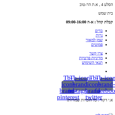
טוב
שמש
 : א-ה 09:00-16:00
בדים
נרות
שמן למאור
פמוטים
צרו קשר
מדיניות פרטיות
תנאי השימוש
Tb-
Tb-icon-
Tb-
Tb-
icon-
brand-
icon-
br
brand-
instagram
brand-
fac
pinterest
twitter
ור . כל הזכויות שמורות!