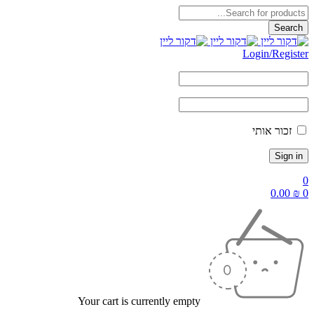
Login/Reg
ור אותי
0.
Your cart is currently empty