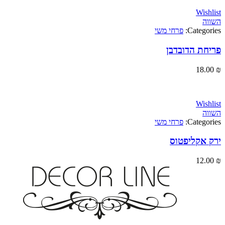
Wi
Categ
פרחי משי
ת הדובדבן
18
Wi
Categ
פרחי משי
אקליפטוס
12