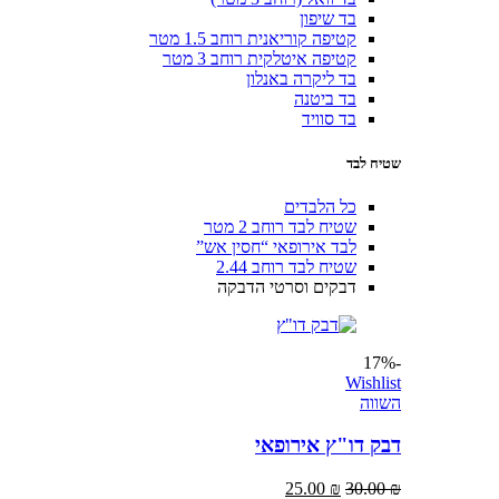
בד שיפון
קטיפה קוריאנית רוחב 1.5 מטר
קטיפה איטלקית רוחב 3 מטר
בד ליקרה באנלון
בד ביטנה
בד סוויד
שטיח לבד
כל הלבדים
שטיח לבד רוחב 2 מטר
לבד אירופאי “חסין אש”
שטיח לבד רוחב 2.44
דבקים וסרטי הדבקה
-17%
Wishlist
השווה
דבק דו"ץ אירופאי
25.00
₪
30.00
₪